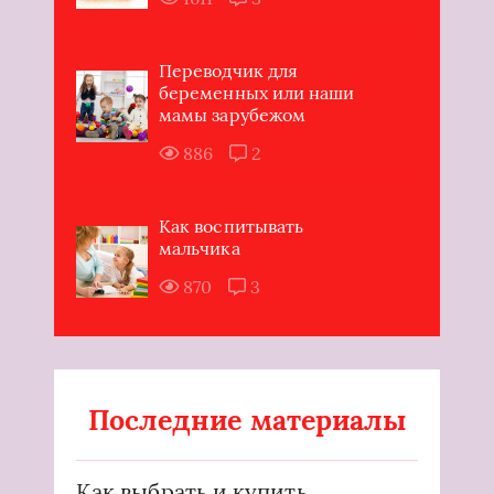
Переводчик для
беременных или наши
мамы зарубежом
886
2
Как воспитывать
мальчика
870
3
Последние материалы
Как выбрать и купить