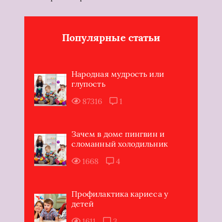
Популярные статьи
Народная мудрость или
глупость
87316
1
Зачем в доме пингвин и
сломанный холодильник
1668
4
Профилактика кариеса у
детей
1611
3