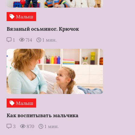
Малыш
Вязаный осьминог. Крючок
1
714
1 мин.
Малыш
Как воспитывать мальчика
3
870
1 мин.