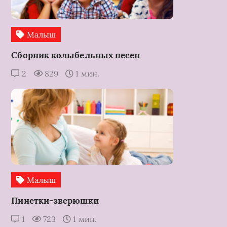
Малыш
Сборник колыбельных песен
2
829
1 мин.
Малыш
Пинетки-зверюшки
1
723
1 мин.