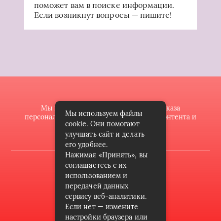
поможет вам в поиске информации.
Если возникнут вопросы — пишите!
Мы используем файлы cookie для показа
Мы используем файлы
персонализированной рекламы и/или контента и
cookie. Они помогают
анализа нашего трафика.
улучшать сайт и делать
его удобнее.
Нажимая «Принять», вы
2022 © butik-doll.ru
соглашаетесь с их
использованием и
Карта сайта
передачей данных
сервису веб-аналитики.
Контакты
Если нет — измените
Пользовательское соглашение
настройки браузера или