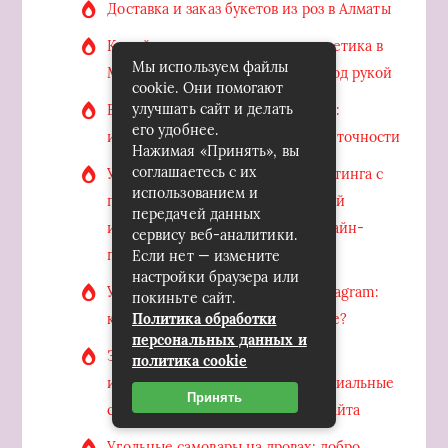
Доставка и заказ букетов из роз в Алматы
Корейская и американская косметика в
Мы используем файлы
Молдове: секрет красоты у вас под рукой
cookie. Они помогают
улучшать сайт и делать
Высокоточная металлообработка:
его удобнее.
идеальное сочетание качества и точности
Нажимая «Принять», вы
соглашаетесь с их
Улучшите свою стратегию маркетинга с
использованием и
помощью SMM Wizardy: полезный
передачей данных
инструмент для повышения онлайн-
сервису веб-аналитики.
продаж
Если нет — измените
настройки браузера или
Увеличение популярности в Instagram:
покиньте сайт.
как достичь успеха на платформе?
Политика обработки
персональных данных и
Завораживающее присутствие в
политика cookie
интернете: как использовать социальные
Принять
сети для продвижения вашего сайта
Угольные самовары на дровах: добро