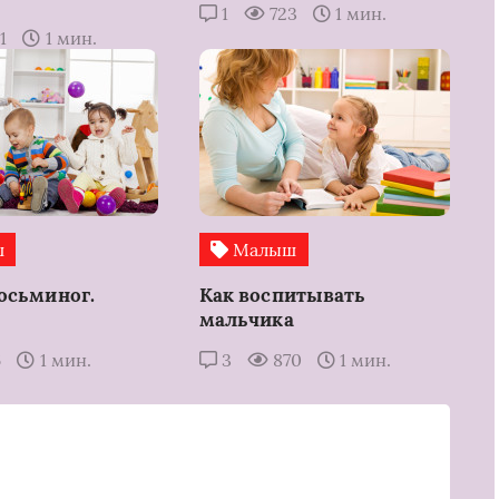
1
723
1 мин.
1
1 мин.
ш
Малыш
осьминог.
Как воспитывать
мальчика
6
1 мин.
3
870
1 мин.