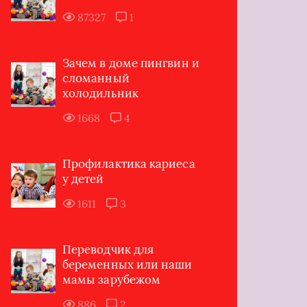
87327
1
Зачем в доме пингвин и
сломанный
холодильник
1668
4
Профилактика кариеса
у детей
1611
3
Переводчик для
беременных или наши
мамы зарубежом
886
2