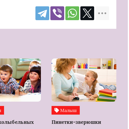
ш
Малыш
 колыбельных
Пинетки-зверюшки