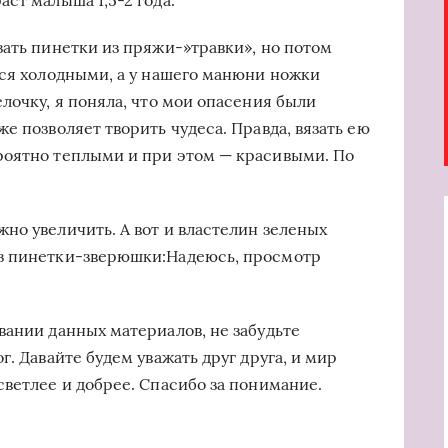
ст малыша 1,5-2 года.
зать пинетки из пряжи-»травки», но потом
тся холодными, а у нашего манюни ножки
лочку, я поняла, что мои опасения были
е позволяет творить чудеса. Правда, вязать ею
роятно теплыми и при этом — красивыми. По
но увеличить. А вот и властелин зеленых
з пинетки-зверюшки:Надеюсь, просмотр
вании данных материалов, не забудьте
. Давайте будем уважать друг друга, и мир
светлее и добрее. Спасибо за понимание.