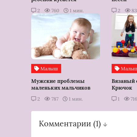
2
760
1 мин.
2
83
Малыш
Малы
Мужские проблемы
Вязаный 
маленьких мальчиков
Крючок
2
787
1 мин.
1
71
Комментарии
(1)