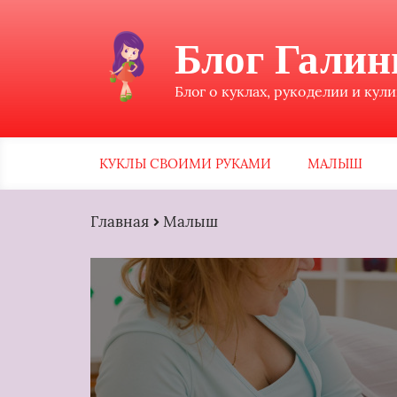
Блог Гали
Блог о куклах, рукоделии и кул
КУКЛЫ СВОИМИ РУКАМИ
МАЛЫШ
Главная
Малыш