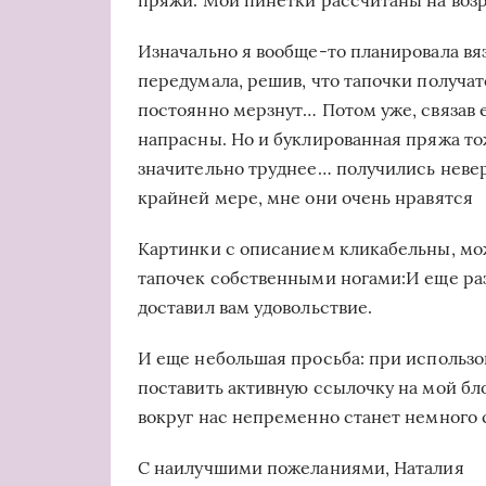
пряжи. Мои пинетки рассчитаны на возра
Изначально я вообще-то планировала вя
передумала, решив, что тапочки получа
постоянно мерзнут… Потом уже, связав е
напрасны. Но и буклированная пряжа тож
значительно труднее… получились неве
крайней мере, мне они очень нравятся
Картинки с описанием кликабельны, мож
тапочек собственными ногами:И еще ра
доставил вам удовольствие.
И еще небольшая просьба: при использо
поставить активную ссылочку на мой блог
вокруг нас непременно станет немного 
С наилучшими пожеланиями, Наталия