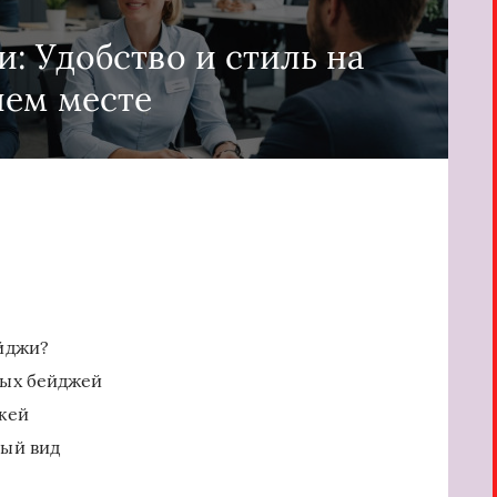
: Удобство и стиль на
чем месте
йджи?
ых бейджей
жей
ный вид