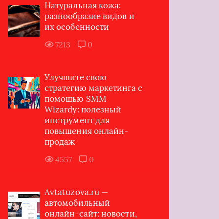
Натуральная кожа:
разнообразие видов и
их особенности
7213
0
Улучшите свою
стратегию маркетинга с
помощью SMM
Wizardy: полезный
инструмент для
повышения онлайн-
продаж
4557
0
Avtatuzova.ru —
автомобильный
онлайн-сайт: новости,