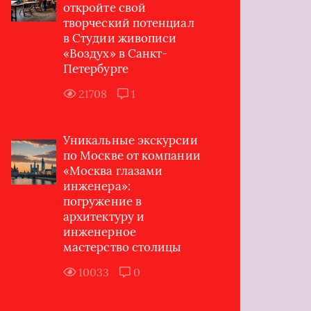
откройте свой
творческий потенциал
в Студии живописи
«Воздух» в Санкт-
Петербурге
21708
1
Уникальные экскурсии
по Москве от компании
«Москва глазами
инженера»:
погружение в
архитектуру и
инженерное
мастерство столицы
10033
0