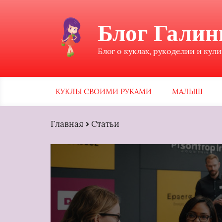
Блог Гали
Блог о куклах, рукоделии и кул
КУКЛЫ СВОИМИ РУКАМИ
МАЛЫШ
Главная
Статьи