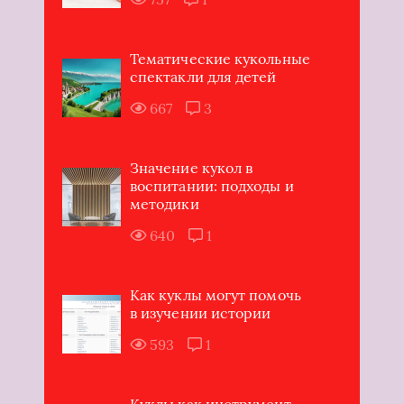
Тематические кукольные
спектакли для детей
667
3
Значение кукол в
воспитании: подходы и
методики
640
1
Как куклы могут помочь
в изучении истории
593
1
Куклы как инструмент