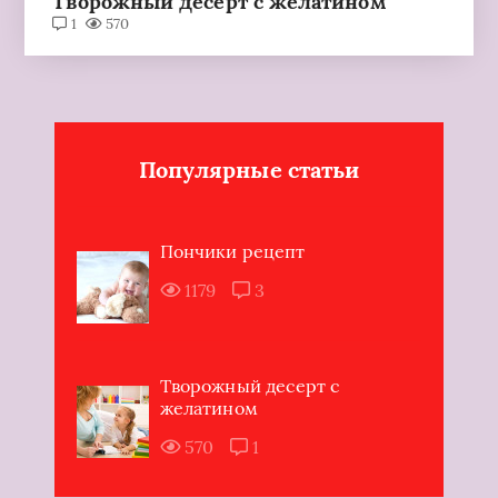
Творожный десерт с желатином
1
570
Популярные статьи
Пончики рецепт
1179
3
Творожный десерт с
желатином
570
1