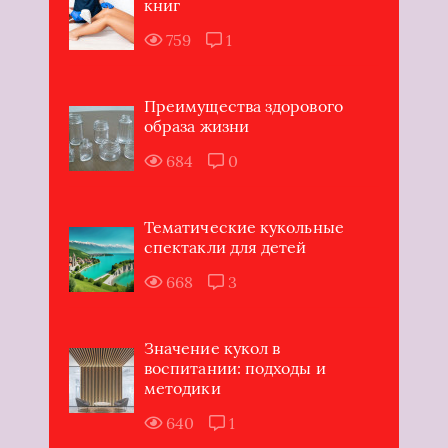
книг
759
1
Преимущества здорового
образа жизни
684
0
Тематические кукольные
спектакли для детей
668
3
Значение кукол в
воспитании: подходы и
методики
640
1