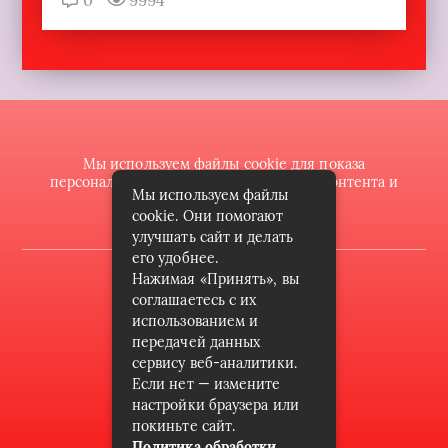
0
9994
Мы используем файлы cookie для показа
персонализированной рекламы и/или контента и
Мы используем файлы
анализа нашего трафика.
cookie. Они помогают
улучшать сайт и делать
его удобнее.
Нажимая «Принять», вы
2022 © butik-doll.ru
соглашаетесь с их
Карта сайта
использованием и
передачей данных
Контакты
сервису веб-аналитики.
Пользовательское соглашение
Если нет — измените
настройки браузера или
Архив
покиньте сайт.
Политика обработки