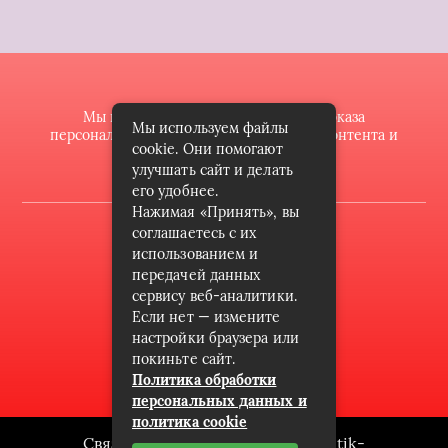
Мы используем файлы cookie для показа
Мы используем файлы
персонализированной рекламы и/или контента и
cookie. Они помогают
анализа нашего трафика.
улучшать сайт и делать
его удобнее.
Нажимая «Принять», вы
2022 © butik-doll.ru
соглашаетесь с их
использованием и
Карта сайта
передачей данных
сервису веб-аналитики.
Контакты
Если нет — измените
Пользовательское соглашение
настройки браузера или
покиньте сайт.
Архив
Политика обработки
персональных данных и
политика cookie
Связаться с редакцией сайта: butik-