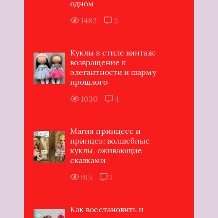
одном
1482
2
Куклы в стиле винтаж:
возвращение к
элегантности и шарму
прошлого
1030
4
Магия принцесс и
принцев: волшебные
куклы, оживающие
сказками
915
1
Как восстановить и