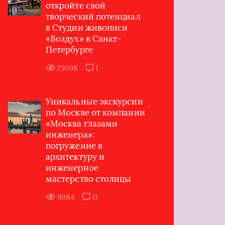
откройте свой
творческий потенциал
в Студии живописи
«Воздух» в Санкт-
Петербурге
21698
1
Уникальные экскурсии
по Москве от компании
«Москва глазами
инженера»:
погружение в
архитектуру и
инженерное
мастерство столицы
9984
0