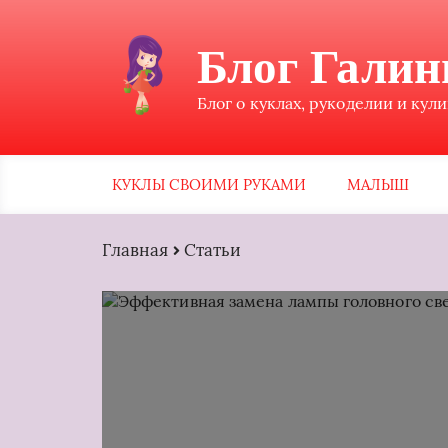
Блог Гали
Блог о куклах, рукоделии и кул
КУКЛЫ СВОИМИ РУКАМИ
МАЛЫШ
Главная
Статьи