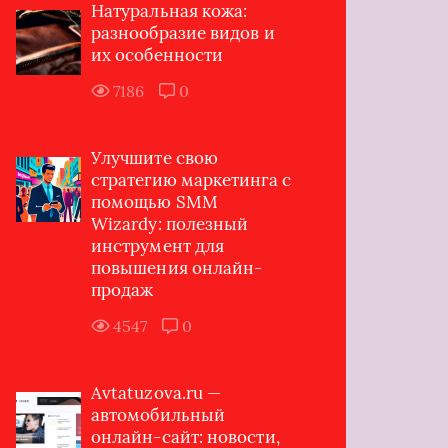
Натуральная кожа:
разнообразие видов и
их особенности
7186
0
Улучшите свою
стратегию маркетинга с
помощью SMM
Wizardy: полезный
инструмент для
повышения онлайн-
продаж
4547
0
Avtatuzova.ru —
автомобильный
онлайн-сайт: новости,