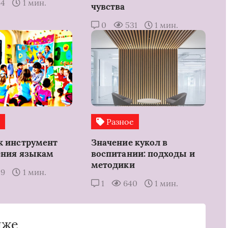
84
1 мин.
чувства
0
531
1 мин.
е
Разное
к инструмент
Значение кукол в
ения языкам
воспитании: подходы и
методики
59
1 мин.
1
640
1 мин.
иже