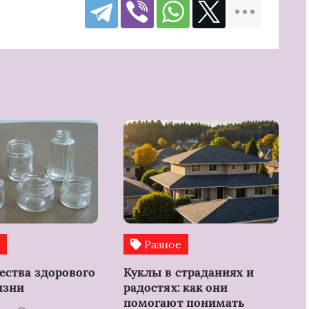
е
Разное
ства здорового
Куклы в страданиях и
изни
радостях: как они
помогают понимать