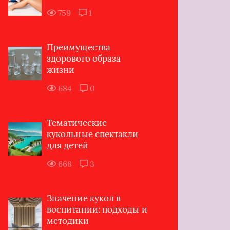
759
1
Преимущества
здорового образа
жизни
684
0
Тематические
кукольные спектакли
для детей
668
3
Значение кукол в
воспитании: подходы и
методики