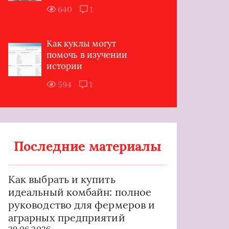
640
1
Как куклы могут
помочь в изучении
истории
594
1
Последние материалы
Как выбрать и купить
идеальный комбайн: полное
руководство для фермеров и
аграрных предприятий