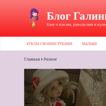
Блог Гали
Блог о куклах, рукоделии и кул
КУКЛЫ СВОИМИ РУКАМИ
МАЛЫШ
Главная
Разное