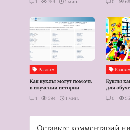
1
759
1 мин.
0
6
Разное
Разно
Как куклы могут помочь
Куклы ка
в изучении истории
для обуч
1
594
1 мин.
0
5
Оставьте комментарий н