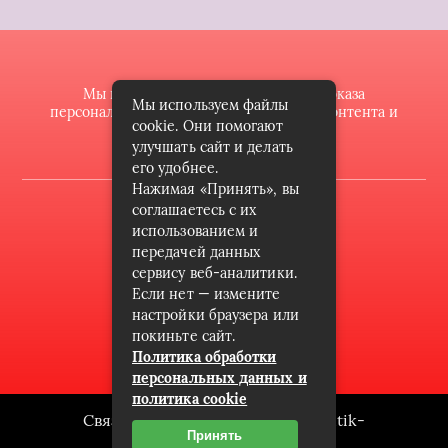
Мы используем файлы cookie для показа
Мы используем файлы
персонализированной рекламы и/или контента и
cookie. Они помогают
анализа нашего трафика.
улучшать сайт и делать
его удобнее.
Нажимая «Принять», вы
2022 © butik-doll.ru
соглашаетесь с их
использованием и
Карта сайта
передачей данных
сервису веб-аналитики.
Контакты
Если нет — измените
Пользовательское соглашение
настройки браузера или
покиньте сайт.
Архив
Политика обработки
персональных данных и
политика cookie
Связаться с редакцией сайта: butik-
Принять
doll.ru@mailwebsite.ru