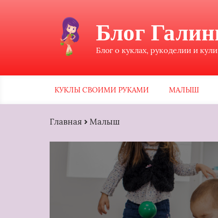
Блог Гали
Блог о куклах, рукоделии и кул
КУКЛЫ СВОИМИ РУКАМИ
МАЛЫШ
Главная
Малыш