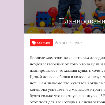
Планировани
Малыш
02:09, 17.10.2022
Дорогие мамочки, как часто вам доводи
неудовлетворения от того, что за целый д
планировалось: то малыш кушать хочет, то 
Целый день как белка в колесе, а результ
нет…Вам знакомо это чувство? Когда смо
когда она успевает и с малышом играть, 
будто только что из отпуска вернулась? 
этот пост для вас.Сегодня я снова затр