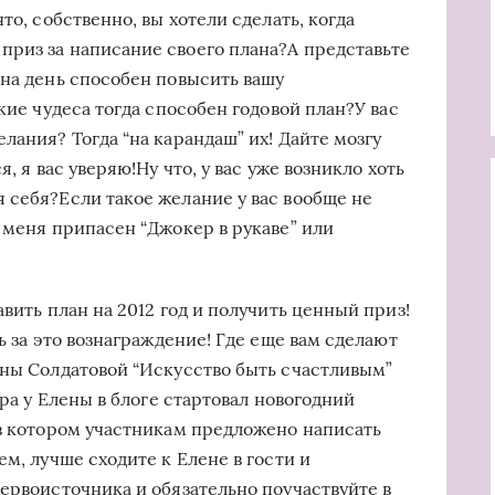
то, собственно, вы хотели сделать, когда
риз за написание своего плана?А представьте
 на день способен повысить вашу
кие чудеса тогда способен годовой план?У вас
лания? Тогда “на карандаш” их! Дайте мозгу
, я вас уверяю!Ну что, у вас уже возникло хоть
 себя?Если такое желание у вас вообще не
 меня припасен “Джокер в рукаве” или
авить план на 2012 год и получить ценный приз!
ь за это вознаграждение! Где еще вам сделают
ены Солдатовой “Искусство быть счастливым”
ера у Елены в блоге стартовал новогодний
 в котором участникам предложено написать
ем, лучше сходите к Елене в гости и
ервоисточника и обязательно поучаствуйте в