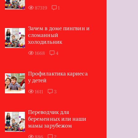
87319
1
Зачем в доме пингвин и
сломанный
холодильник
1668
4
Профилактика кариеса
у детей
1611
3
Переводчик для
беременных или наши
мамы зарубежом
886
2