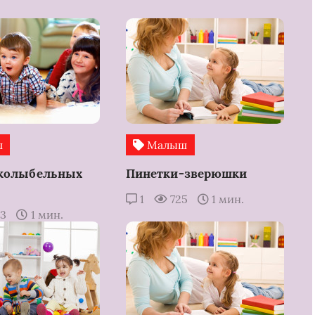
ш
Малыш
 колыбельных
Пинетки-зверюшки
1
725
1 мин.
33
1 мин.