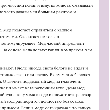
при лечении колик и вздутия живота, смазывали
о часто давали мед больным рахитом и
. Мед помогает справиться с кашлем,
томами. Оказывает не только
уностимулирующее. Мед частый ингредиент
. На основе меда делают капли, компрессы, чаи
ывают. Пчелы иногда света белого не видят и
т только сахар или патоку. В сам мед добавляют
. Отличить поддельный мед на глаз очень
хнет и имеет невыраженный вкус. Дома мед
чайную ложку меда в воде и посмотреть раствор
ьный мед растворится полностью без осадка,
примеси. Если в меде есть крахмал, то капнув