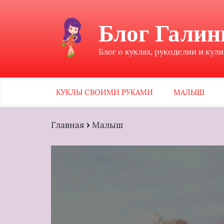
Блог Гали
Блог о куклах, рукоделии и кул
КУКЛЫ СВОИМИ РУКАМИ
МАЛЫШ
Главная
Малыш