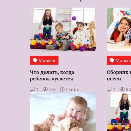
Малыш
Малы
Что делать, когда
Сборник
ребенок кусается
песен
2
772
1 мин.
2
8