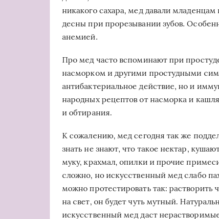
никакого сахара, мед давали младенцам 
десны при прорезывании зубов. Особенн
анемией.
Про мед часто вспоминают при простуде
насморком и другими простудными симп
антибактериальное действие, но и имм
народных рецептов от насморка и кашля
и обтирания.
К сожалению, мед сегодня так же поддел
знать не знают, что такое нектар, кушаю
муку, крахмал, опилки и прочие примеси
сложно, но искусственный мед слабо па
можно протестировать так: растворить 
на свет, он будет чуть мутный. Натурал
искусственный мед даст нерастворимые 