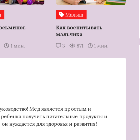
ш
Малыш
осьминог.
Как воспитывать
мальчика
7
1 мин.
3
871
1 мин.
руководство! Мед является простым и
 ребенка получить питательные продукты и
 он нуждается для здоровья и развития!