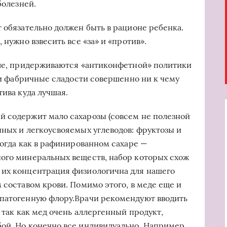
болезней.
 обязательно должен быть в рационе ребенка.
 нужно взвесить все «за» и «против».
сле, придерживаются «антиконфетной» политики
эти фабричные сладости совершенно ни к чему
тива куда лучшая.
й содержит мало сахарозы (совсем не полезной
нных и легкоусвояемых углеводов: фруктозы и
тогда как в рафинированном сахаре —
ного минеральных веществ, набор которых схож
 их концентрация физиологична для нашего
 составом крови. Помимо этого, в меде еще и
 патогенную флору.Врачи рекомендуют вводить
, так как мед очень аллергенный продукт,
ой. Но конечно все индивидуально. Например,