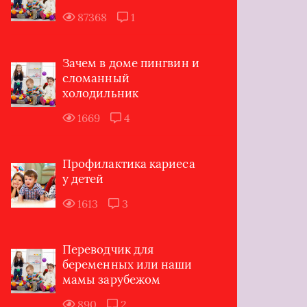
87368
1
Зачем в доме пингвин и
сломанный
холодильник
1669
4
Профилактика кариеса
у детей
1613
3
Переводчик для
беременных или наши
мамы зарубежом
890
2