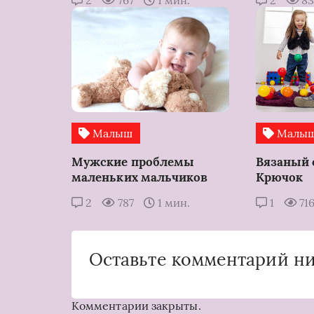
2
767
1 мин.
2
8
Малыш
Малы
Мужские проблемы
Вязаный 
маленьких мальчиков
Крючок
2
787
1 мин.
1
71
Оставьте комментарий н
Комментарии закрыты.