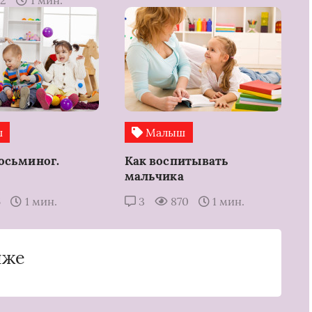
32
1 мин.
ш
Малыш
осьминог.
Как воспитывать
мальчика
6
1 мин.
3
870
1 мин.
иже