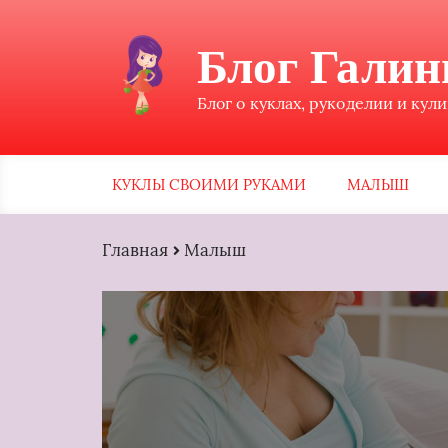
Блог Гали
Блог о куклах, рукоделии и кул
КУКЛЫ СВОИМИ РУКАМИ
МАЛЫШ
Главная
Малыш