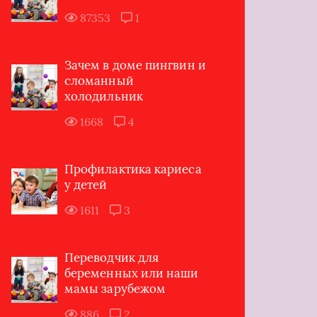
87353
1
Зачем в доме пингвин и
сломанный
холодильник
1668
4
Профилактика кариеса
у детей
1611
3
Переводчик для
беременных или наши
мамы зарубежом
886
2