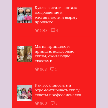
Куклы в стиле винтаж:
возвращение к
элегантности и шарму
прошлого
1018
4
Магия принцесс и
принцев: волшебные
куклы, оживающие
сказками
908
1
Как восстановить и
отремонтировать куклу:
советы профессионалов
800
3