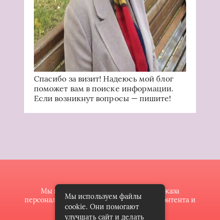
Спасибо за визит! Надеюсь мой блог
поможет вам в поиске информации.
Если возникнут вопросы — пишите!
Мы используем файлы cookie для показа
Мы используем файлы
персонализированной рекламы и/или контента и
cookie. Они помогают
анализа нашего трафика.
улучшать сайт и делать