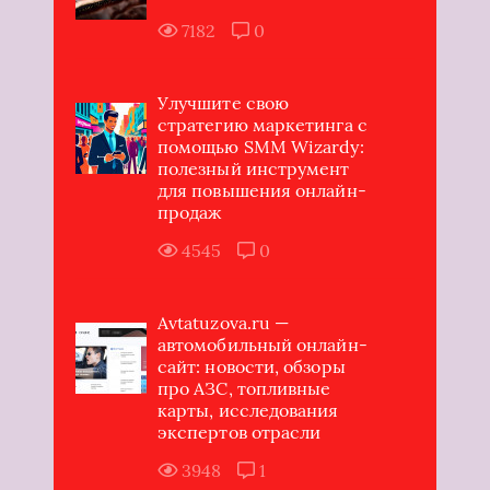
7182
0
Улучшите свою
стратегию маркетинга с
помощью SMM Wizardy:
полезный инструмент
для повышения онлайн-
продаж
4545
0
Avtatuzova.ru —
автомобильный онлайн-
сайт: новости, обзоры
про АЗС, топливные
карты, исследования
экспертов отрасли
3948
1