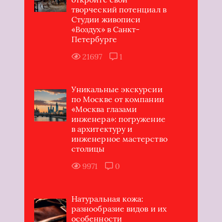
творческий потенциал в
Студии живописи
«Воздух» в Санкт-
Петербурге
21697
1
Уникальные экскурсии
по Москве от компании
«Москва глазами
инженера»: погружение
в архитектуру и
инженерное мастерство
столицы
9971
0
Натуральная кожа:
разнообразие видов и их
особенности