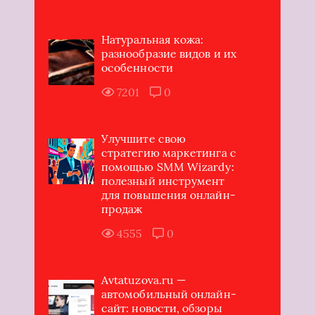
Натуральная кожа:
разнообразие видов и их
особенности
7201
0
Улучшите свою
стратегию маркетинга с
помощью SMM Wizardy:
полезный инструмент
для повышения онлайн-
продаж
4555
0
Avtatuzova.ru —
автомобильный онлайн-
сайт: новости, обзоры