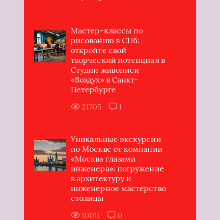
Мастер-классы по
рисованию в СПб:
откройте свой
творческий потенциал в
Студии живописи
«Воздух» в Санкт-
Петербурге
21705
1
Уникальные экскурсии
по Москве от компании
«Москва глазами
инженера»: погружение
в архитектуру и
инженерное мастерство
столицы
10011
0