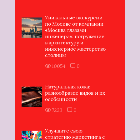
Уникальные экскурсии
по Москве от компании
«Москва глазами
инженера»: погружение
в архитектуру и
инженерное мастерство
столицы
10054
0
Натуральная кожа:
разнообразие видов и их
особенности
7223
0
Улучшите свою
стратегию маркетинга с