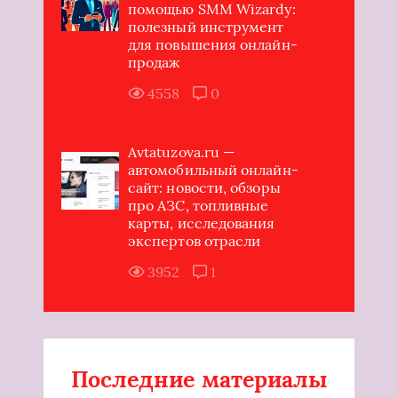
помощью SMM Wizardy:
полезный инструмент
для повышения онлайн-
продаж
4558
0
Avtatuzova.ru —
автомобильный онлайн-
сайт: новости, обзоры
про АЗС, топливные
карты, исследования
экспертов отрасли
3952
1
Последние материалы