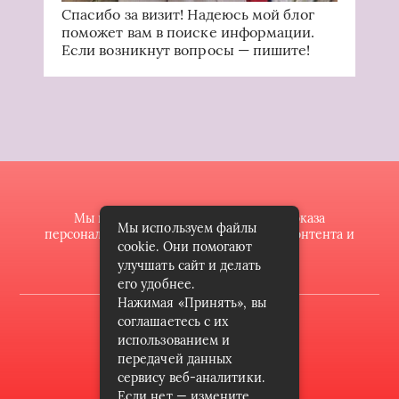
Спасибо за визит! Надеюсь мой блог
поможет вам в поиске информации.
Если возникнут вопросы — пишите!
Мы используем файлы cookie для показа
Мы используем файлы
персонализированной рекламы и/или контента и
cookie. Они помогают
анализа нашего трафика.
улучшать сайт и делать
его удобнее.
Нажимая «Принять», вы
2022 © butik-doll.ru
соглашаетесь с их
использованием и
Карта сайта
передачей данных
сервису веб-аналитики.
Контакты
Если нет — измените