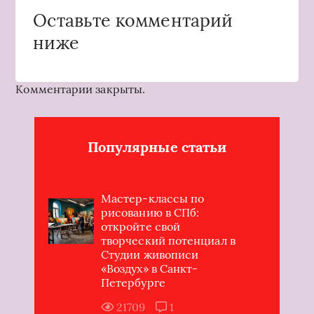
Оставьте комментарий
ниже
Комментарии закрыты.
Популярные статьи
Мастер-классы по
рисованию в СПб:
откройте свой
творческий потенциал в
Студии живописи
«Воздух» в Санкт-
Петербурге
21709
1