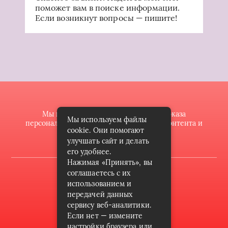
поможет вам в поиске информации.
Если возникнут вопросы — пишите!
Мы используем файлы cookie для показа
Мы используем файлы
персонализированной рекламы и/или контента и
cookie. Они помогают
анализа нашего трафика.
улучшать сайт и делать
его удобнее.
Нажимая «Принять», вы
2022 © butik-doll.ru
соглашаетесь с их
использованием и
Карта сайта
передачей данных
сервису веб-аналитики.
Контакты
Если нет — измените
Пользовательское соглашение
настройки браузера или