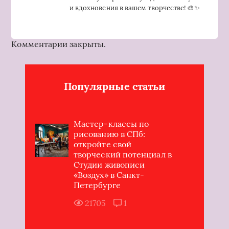
и вдохновения в вашем творчестве! 🎨✨
Комментарии закрыты.
Популярные статьи
Мастер-классы по
рисованию в СПб:
откройте свой
творческий потенциал в
Студии живописи
«Воздух» в Санкт-
Петербурге
21705
1