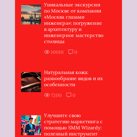
Уникальные экскурсии
по Москве от компании
«Москва глазами
инженера»: погружение
в архитектуру и
инженерное мастерство
столицы
10010
0
Натуральная кожа:
разнообразие видов и их
особенности
7200
0
Улучшите свою
стратегию маркетинга с
помощью SMM Wizardy:
полезный инструмент