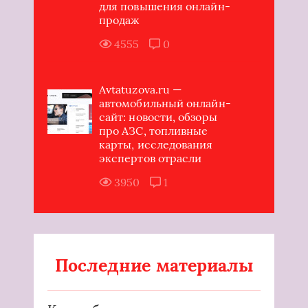
для повышения онлайн-
продаж
4555
0
Avtatuzova.ru —
автомобильный онлайн-
сайт: новости, обзоры
про АЗС, топливные
карты, исследования
экспертов отрасли
3950
1
Последние материалы