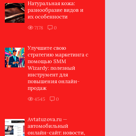
Натуральная кожа:
разнообразие видов и
их особенности
7178
0
Улучшите свою
стратегию маркетинга с
помощью SMM
Wizardy: полезный
инструмент для
повышения онлайн-
продаж
4545
0
Avtatuzova.ru —
автомобильный
онлайн-сайт: новости,