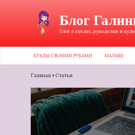
Блог Гали
Блог о куклах, рукоделии и кул
КУКЛЫ СВОИМИ РУКАМИ
МАЛЫШ
Главная
Статьи