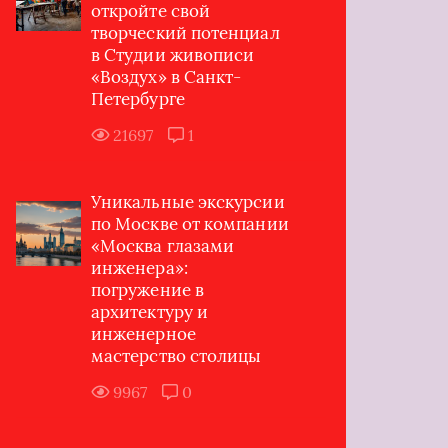
откройте свой
творческий потенциал
в Студии живописи
«Воздух» в Санкт-
Петербурге
21697
1
Уникальные экскурсии
по Москве от компании
«Москва глазами
инженера»:
погружение в
архитектуру и
инженерное
мастерство столицы
9967
0