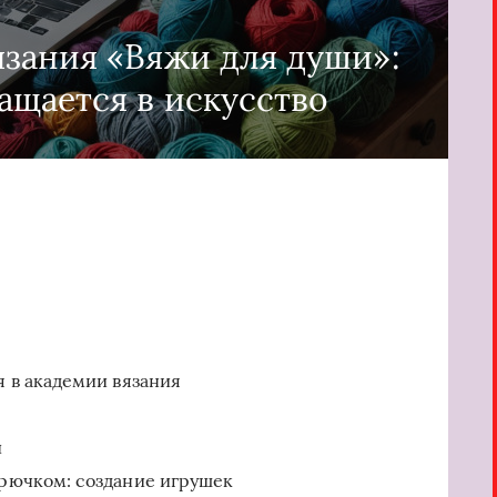
зания «Вяжи для души»:
ащается в искусство
 в академии вязания
и
рючком: создание игрушек