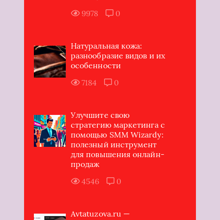
9978
0
Натуральная кожа:
разнообразие видов и их
особенности
7184
0
Улучшите свою
стратегию маркетинга с
помощью SMM Wizardy:
полезный инструмент
для повышения онлайн-
продаж
4546
0
Avtatuzova.ru —