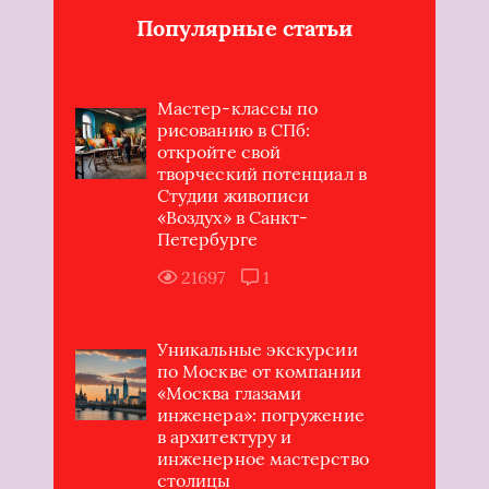
Популярные статьи
Мастер-классы по
рисованию в СПб:
откройте свой
творческий потенциал в
Студии живописи
«Воздух» в Санкт-
Петербурге
21697
1
Уникальные экскурсии
по Москве от компании
«Москва глазами
инженера»: погружение
в архитектуру и
инженерное мастерство
столицы