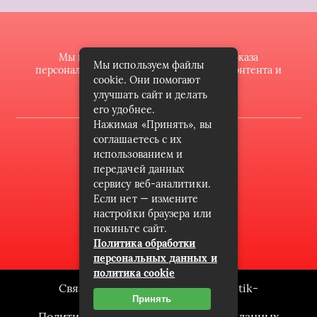
Мы используем файлы cookie для показа
Мы используем файлы
персонализированной рекламы и/или контента и
cookie. Они помогают
анализа нашего трафика.
улучшать сайт и делать
его удобнее.
Нажимая «Принять», вы
2022 © butik-doll.ru
соглашаетесь с их
использованием и
Карта сайта
передачей данных
сервису веб-аналитики.
Контакты
Если нет — измените
Пользовательское соглашение
настройки браузера или
покиньте сайт.
Архив
Политика обработки
персональных данных и
политика cookie
Связаться с редакцией сайта: butik-
Принять
doll.ru@mailwebsite.ru
Политика обработки персональных данных