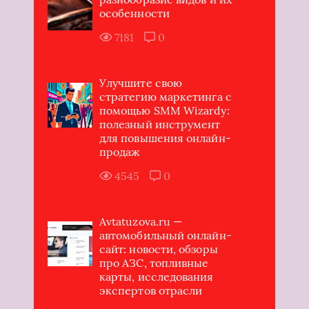
особенности
7181
0
Улучшите свою
стратегию маркетинга с
помощью SMM Wizardy:
полезный инструмент
для повышения онлайн-
продаж
4545
0
Avtatuzova.ru —
автомобильный онлайн-
сайт: новости, обзоры
про АЗС, топливные
карты, исследования
экспертов отрасли