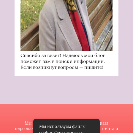
Спасибо за визит! Надеюсь мой блог
поможет вам в поиске информации.
Если возникнут вопросы — пишите!
Мы используем файлы cookie для показа
Мы используем файлы
персонализированной рекламы и/или контента и
cookie. Они помогают