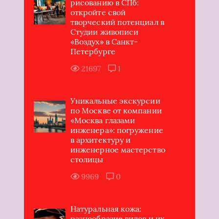
рисованию в СПб:
откройте свой
творческий потенциал в
Студии живописи
«Воздух» в Санкт-
Петербурге
21697
1
Уникальные экскурсии
по Москве от компании
«Москва глазами
инженера»: погружение
в архитектуру и
инженерное мастерство
столицы
9969
0
Натуральная кожа:
разнообразие видов и их