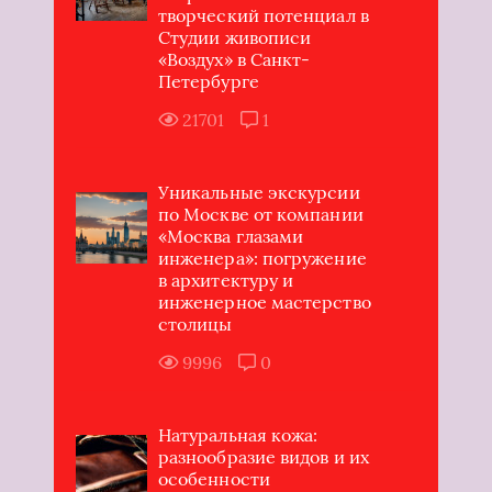
творческий потенциал в
Студии живописи
«Воздух» в Санкт-
Петербурге
21701
1
Уникальные экскурсии
по Москве от компании
«Москва глазами
инженера»: погружение
в архитектуру и
инженерное мастерство
столицы
9996
0
Натуральная кожа:
разнообразие видов и их
особенности