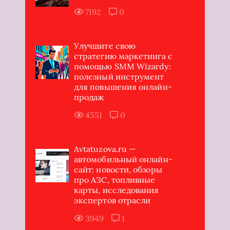
7192
0
Улучшите свою
стратегию маркетинга с
помощью SMM Wizardy:
полезный инструмент
для повышения онлайн-
продаж
4551
0
Avtatuzova.ru —
автомобильный онлайн-
сайт: новости, обзоры
про АЗС, топливные
карты, исследования
экспертов отрасли
3949
1