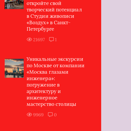
откройте свой
творческий потенциал
в Студии живописи
«Воздух» в Санкт-
Петербурге
21697
1
Уникальные экскурсии
по Москве от компании
«Москва глазами
инженера»:
погружение в
архитектуру и
инженерное
мастерство столицы
9969
0