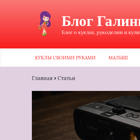
Блог Гали
Блог о куклах, рукоделии и кул
КУКЛЫ СВОИМИ РУКАМИ
МАЛЫШ
Главная
Статьи