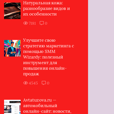
Натуральная кожа:
разнообразие видов и
их особенности
7181
0
Улучшите свою
стратегию маркетинга с
помощью SMM
Wizardy: полезный
инструмент для
повышения онлайн-
продаж
4545
0
Avtatuzova.ru —
автомобильный
онлайн-сайт: новости,