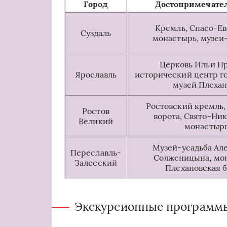
Город
Достопримечате
Кремль, Спасо-Е
Суздаль
монастырь, музеи
Церковь Ильи Пр
Ярославль
исторический центр го
музей Плехан
Ростовский кремль,
Ростов
ворота, Свято-Ни
Великий
монастыр
Музей-усадьба Ал
Переславль-
Солженицына, мо
Залесский
Плехановская 
Экскурсионные программ