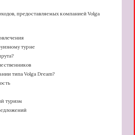
ы
ходов, предоставляемых компанией Volga
звлечения
руизному турне
шрута?
шественников
нии типа Volga Dream?
ость
ый туризм
редложений