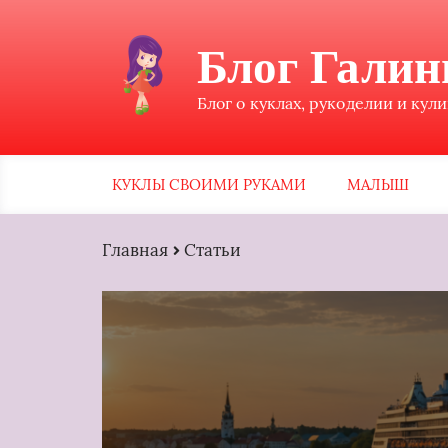
Блог Гали
Блог о куклах, рукоделии и кул
КУКЛЫ СВОИМИ РУКАМИ
МАЛЫШ
Главная
Статьи