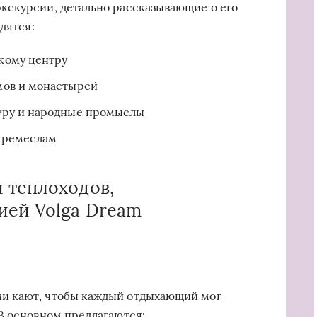
кскурсии, детально рассказывающие о его
дятся:
кому центру
мов и монастырей
уру и народные промыслы
и ремеслам
 теплоходов,
ией Volga Dream
и кают, чтобы каждый отдыхающий мог
В основном предлагаются: