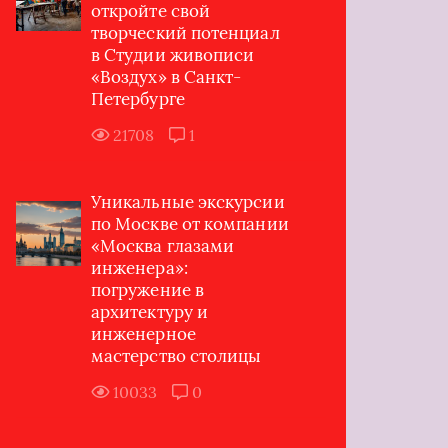
откройте свой
творческий потенциал
в Студии живописи
«Воздух» в Санкт-
Петербурге
21708
1
Уникальные экскурсии
по Москве от компании
«Москва глазами
инженера»:
погружение в
архитектуру и
инженерное
мастерство столицы
10033
0