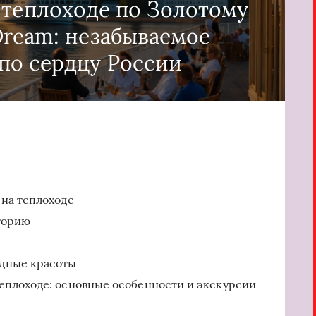
 теплоходе по Золотому
Dream: незабываемое
по сердцу России
 на теплоходе
торию
одные красоты
еплоходе: основные особенности и экскурсии