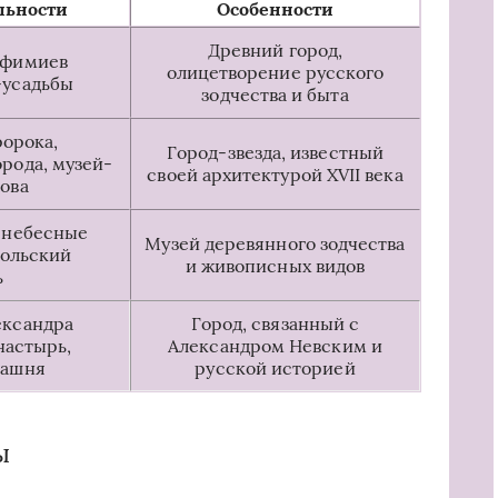
льности
Особенности
Древний город,
вфимиев
олицетворение русского
-усадьбы
зодчества и быта
орока,
Город-звезда, известный
рода, музей-
своей архитектурой XVII века
ова
 небесные
Музей деревянного зодчества
кольский
и живописных видов
ь
ександра
Город, связанный с
настырь,
Александром Невским и
башня
русской историей
ы