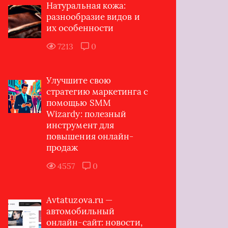
Натуральная кожа:
разнообразие видов и
их особенности
7213
0
Улучшите свою
стратегию маркетинга с
помощью SMM
Wizardy: полезный
инструмент для
повышения онлайн-
продаж
4557
0
Avtatuzova.ru —
автомобильный
онлайн-сайт: новости,