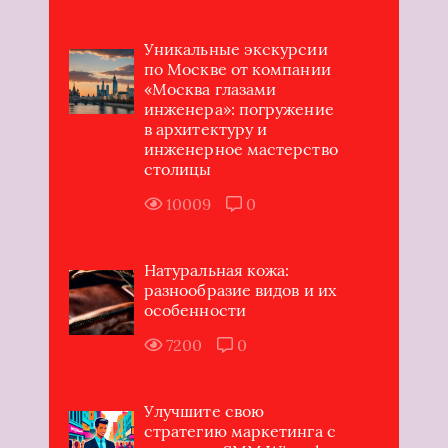
Уникальные экскурсии
по Москве от компании
«Москва глазами
инженера»: погружение
в архитектуру и
инженерное мастерство
столицы
10009
0
Натуральная кожа:
разнообразие видов и их
особенности
7200
0
Улучшите свою
стратегию маркетинга с