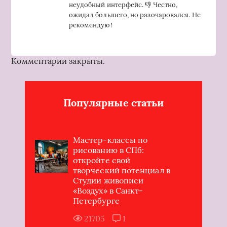
неудобный интерфейс. 👎 Честно,
ожидал большего, но разочаровался. Не
рекомендую!
Комментарии закрыты.
Популярные статьи
Мастер-классы по
рисованию в СПб:
откройте свой
творческий потенциал в
Студии живописи
«Воздух» в Санкт-
Петербурге
21705
1