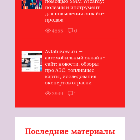
помощью SMM Wizardy:
полезный инструмент
для повышения онлайн-
продаж
4555
0
Avtatuzova.ru —
автомобильный онлайн-
сайт: новости, обзоры
про АЗС, топливные
карты, исследования
экспертов отрасли
3949
1
Последние материалы