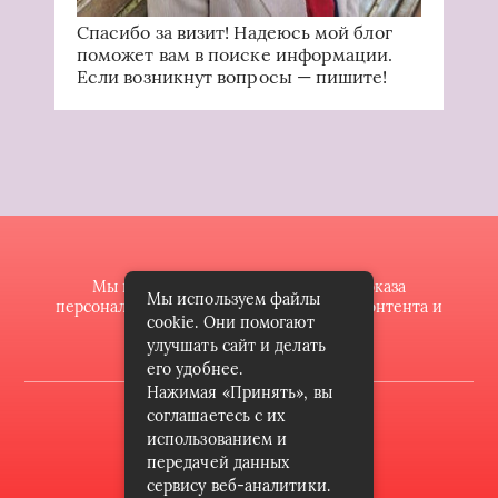
Спасибо за визит! Надеюсь мой блог
поможет вам в поиске информации.
Если возникнут вопросы — пишите!
Мы используем файлы cookie для показа
Мы используем файлы
персонализированной рекламы и/или контента и
cookie. Они помогают
анализа нашего трафика.
улучшать сайт и делать
его удобнее.
Нажимая «Принять», вы
2022 © butik-doll.ru
соглашаетесь с их
использованием и
Карта сайта
передачей данных
сервису веб-аналитики.
Контакты