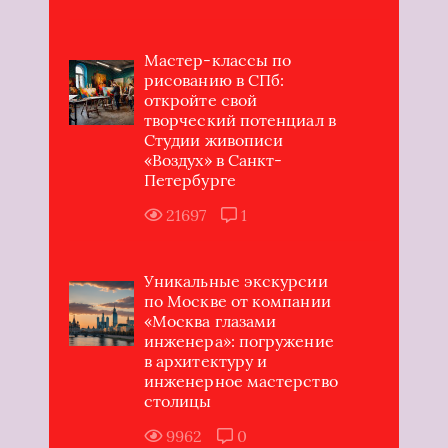
Мастер-классы по
рисованию в СПб:
откройте свой
творческий потенциал в
Студии живописи
«Воздух» в Санкт-
Петербурге
21697
1
Уникальные экскурсии
по Москве от компании
«Москва глазами
инженера»: погружение
в архитектуру и
инженерное мастерство
столицы
9962
0