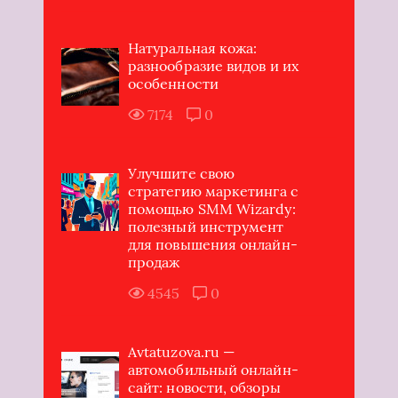
Натуральная кожа:
разнообразие видов и их
особенности
7174
0
Улучшите свою
стратегию маркетинга с
помощью SMM Wizardy:
полезный инструмент
для повышения онлайн-
продаж
4545
0
Avtatuzova.ru —
автомобильный онлайн-
сайт: новости, обзоры