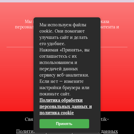
Мы используем файлы cookie для показа
Мы используем файлы
персонализированной рекламы и/или контента и
cookie. Они помогают
анализа нашего трафика.
улучшать сайт и делать
его удобнее.
Нажимая «Принять», вы
2022 © butik-doll.ru
соглашаетесь с их
использованием и
Карта сайта
передачей данных
сервису веб-аналитики.
Контакты
Если нет — измените
Пользовательское соглашение
настройки браузера или
покиньте сайт.
Архив
Политика обработки
персональных данных и
политика cookie
Связаться с редакцией сайта: butik-
Принять
doll.ru@mailwebsite.ru
Политика обработки персональных данных