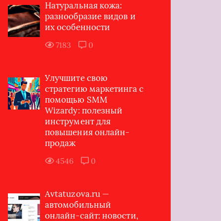
Натуральная кожа:
разнообразие видов и
их особенности
7183
0
Улучшите свою
стратегию маркетинга с
помощью SMM
Wizardy: полезный
инструмент для
повышения онлайн-
продаж
4546
0
Avtatuzova.ru —
автомобильный
онлайн-сайт: новости,