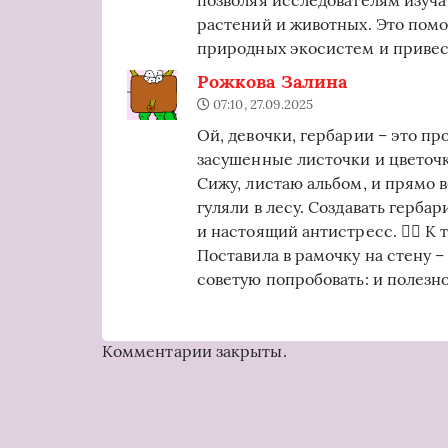
позволяя исследователям изуча
растений и животных. Это пом
природных экосистем и привес
Рожкова Залина
07:10, 27.09.2025
Ой, девочки, гербарии – это пр
засушенные листочки и цветоч
Сижу, листаю альбом, и прямо в
гуляли в лесу. Создавать герба
и настоящий антистресс. 💆‍♀️ К
Поставила в рамочку на стену –
советую попробовать: и полезно,
Комментарии закрыты.