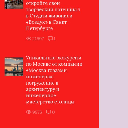
откройте свой
творческий потенциал
в Студии живописи
«Воздух» в Санкт-
Петербурге
21697
1
Уникальные экскурсии
по Москве от компании
«Москва глазами
инженера»:
погружение в
архитектуру и
инженерное
мастерство столицы
9976
0