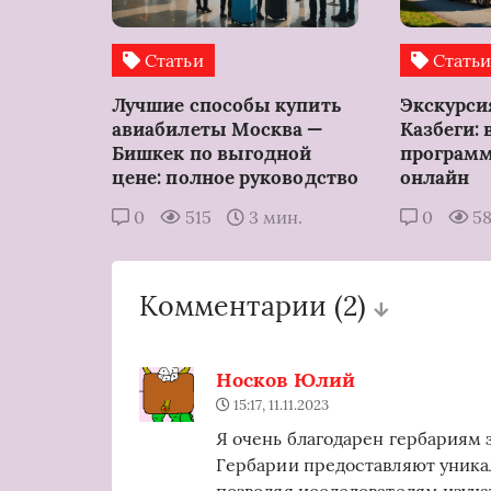
Статьи
Стать
Лучшие способы купить
Экскурси
авиабилеты Москва —
Казбеги: 
Бишкек по выгодной
программ
цене: полное руководство
онлайн
0
515
3 мин.
0
5
Комментарии
(2)
Носков Юлий
15:17, 11.11.2023
Я очень благодарен гербариям з
Гербарии предоставляют уника