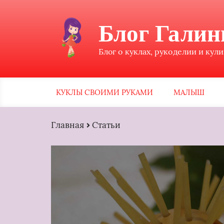
Блог Гали
Блог о куклах, рукоделии и кул
КУКЛЫ СВОИМИ РУКАМИ
МАЛЫШ
Главная
Статьи