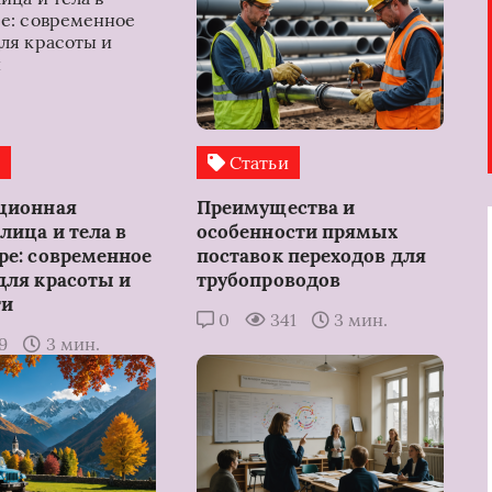
и
Статьи
ционная
Преимущества и
лица и тела в
особенности прямых
ре: современное
поставок переходов для
для красоты и
трубопроводов
ти
0
341
3 мин.
19
3 мин.