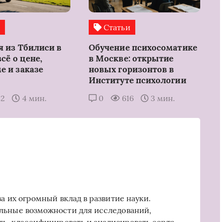
и
Статьи
я из Тбилиси в
Обучение психосоматике
всё о цене,
в Москве: открытие
е и заказе
новых горизонтов в
Институте психологии
82
4 мин.
0
616
3 мин.
а их огромный вклад в развитие науки.
льные возможности для исследований,