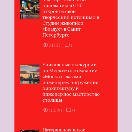
рисованию в СПб:
откройте свой
творческий потенциал в
Студии живописи
«Воздух» в Санкт-
Петербурге
21707
1
Уникальные экскурсии
по Москве от компании
«Москва глазами
инженера»: погружение
в архитектуру и
инженерное мастерство
столицы
10026
0
Натуральная кожа: