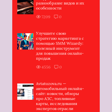
разнообразие видов и их
особенности
7209
0
Улучшите свою
стратегию маркетинга с
помощью SMM Wizardy:
полезный инструмент
для повышения онлайн-
продаж
4556
0
Avtatuzova.ru —
автомобильный онлайн-
сайт: новости, обзоры
про АЗС, топливные
карты, исследования
экспертов отрасли