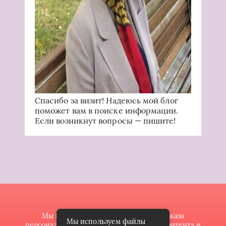
Спасибо за визит! Надеюсь мой блог
поможет вам в поиске информации.
Если возникнут вопросы — пишите!
Мы используем файлы cookie для показа
Мы используем файлы
персонализированной рекламы и/или контента и