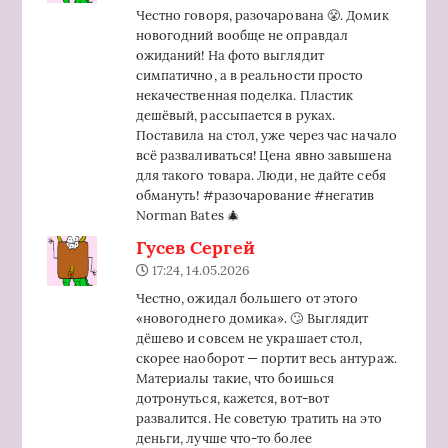
Честно говоря, разочарована 😤. Домик
новогодний вообще не оправдал
ожиданий! На фото выглядит
симпатично, а в реальности просто
некачественная поделка. Пластик
дешёвый, рассыпается в руках.
Поставила на стол, уже через час начало
всё разваливаться! Цена явно завышена
для такого товара. Люди, не дайте себя
обмануть! #разочарование #негатив
Norman Bates 🎄
Гусев Сергей
17:24, 14.05.2026
Честно, ожидал большего от этого
«новогоднего домика». 🙄 Выглядит
дёшево и совсем не украшает стол,
скорее наоборот — портит весь антураж.
Материалы такие, что боишься
дотронуться, кажется, вот-вот
развалится. Не советую тратить на это
деньги, лучше что-то более