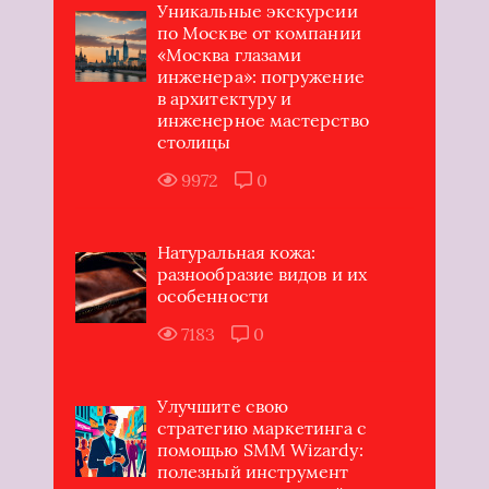
Уникальные экскурсии
по Москве от компании
«Москва глазами
инженера»: погружение
в архитектуру и
инженерное мастерство
столицы
9972
0
Натуральная кожа:
разнообразие видов и их
особенности
7183
0
Улучшите свою
стратегию маркетинга с
помощью SMM Wizardy:
полезный инструмент