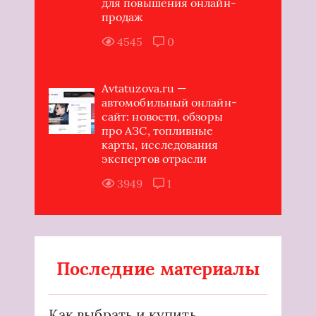
для повышения онлайн-
продаж
4545
0
Avtatuzova.ru —
автомобильный онлайн-
сайт: новости, обзоры
про АЗС, топливные
карты, исследования
экспертов отрасли
3949
1
Последние материалы
Как выбрать и купить