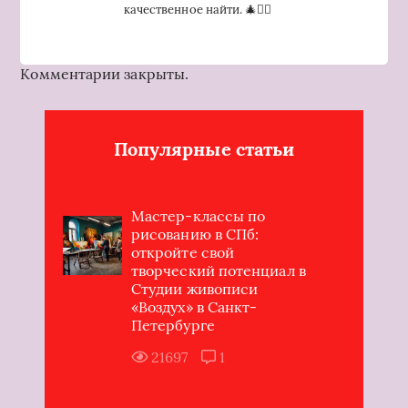
качественное найти. 🎄🤦‍♂️
Комментарии закрыты.
Популярные статьи
Мастер-классы по
рисованию в СПб:
откройте свой
творческий потенциал в
Студии живописи
«Воздух» в Санкт-
Петербурге
21697
1