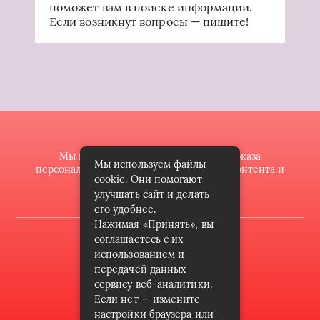
поможет вам в поиске информации.
Если возникнут вопросы — пишите!
Мы используем файлы cookie для показа
Мы используем файлы
персонализированной рекламы и/или контента и
cookie. Они помогают
анализа нашего трафика.
улучшать сайт и делать
его удобнее.
Нажимая «Принять», вы
2022 © butik-doll.ru
соглашаетесь с их
использованием и
Карта сайта
передачей данных
сервису веб-аналитики.
Контакты
Если нет — измените
Пользовательское соглашение
настройки браузера или