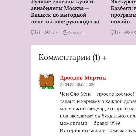
Лучшие способы купить
Экскурси
авиабилеты Москва —
Казбеги: 
Бишкек по выгодной
программ
цене: полное руководство
онлайн
0
515
3 мин.
0
5
Комментарии
(1)
Дроздов Мартин
04:53, 15.03.2026
Чен Сяо Мэн — просто космос! 
талант и харизму в каждой дора
маленький шедевр, который нав
под звёздами» он буквально сия
моментами — браво! 👏🤩
История его жизни тоже заслуж