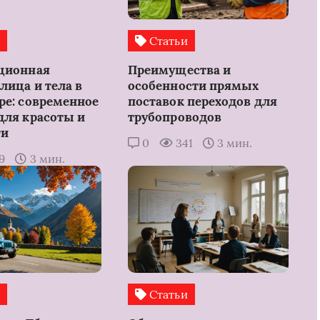
и
Статьи
ционная
Преимущества и
лица и тела в
особенности прямых
ре: современное
поставок переходов для
для красоты и
трубопроводов
ти
0
341
3 мин.
19
3 мин.
и
Статьи