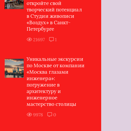
откройте свой
творческий потенциал
в Студии живописи
«Воздух» в Санкт-
Петербурге
21697
1
Уникальные экскурсии
по Москве от компании
«Москва глазами
инженера»:
погружение в
архитектуру и
инженерное
мастерство столицы
9978
0