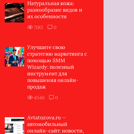
Натуральная кожа:
разнообразие видов и
их особенности
7185
0
Улучшите свою
стратегию маркетинга с
помощью SMM
Wizardy: полезный
инструмент для
повышения онлайн-
продаж
4546
0
Avtatuzova.ru —
автомобильный
онлайн-сайт: новости,