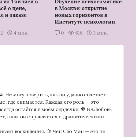
я из Тбилиси в
Обучение психосоматике
всё о цене,
в Москве: открытие
е и заказе
новых горизонтов в
Институте психологии
82
4 мин.
0
616
3 мин.
 Не могу поверить, как он удачно сочетает
ме, где снимается. Каждая его роль — это
сегда остаётся в моём сердечке. 💖 В «Любовь
ет, а как он справляется с драматическими
ивает восхищения. 🚀 Чен Сяо Мэн — это не