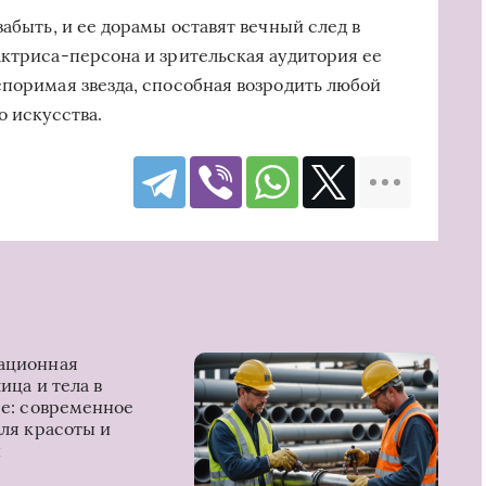
забыть, и ее дорамы оставят вечный след в
актриса-персона и зрительская аудитория ее
споримая звезда, способная возродить любой
о искусства.