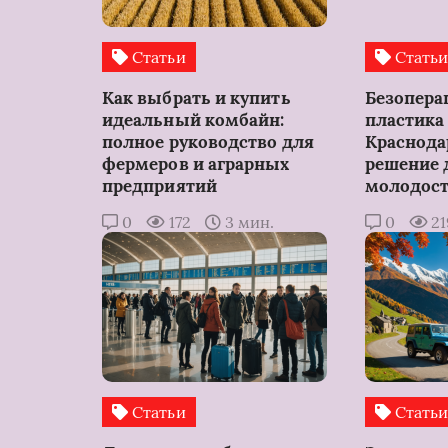
Статьи
Стать
Как выбрать и купить
Безопера
идеальный комбайн:
пластика 
полное руководство для
Краснода
фермеров и аграрных
решение 
предприятий
молодос
0
172
3 мин.
0
2
Статьи
Стать