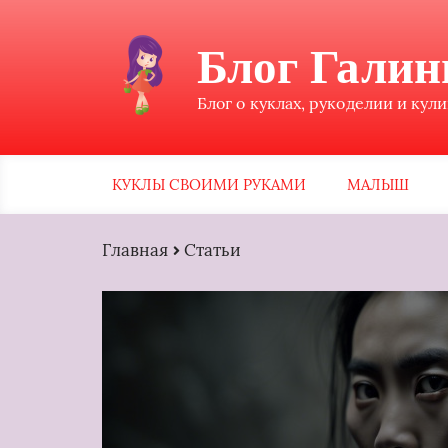
Блог Гали
Блог о куклах, рукоделии и кул
КУКЛЫ СВОИМИ РУКАМИ
МАЛЫШ
Главная
Статьи