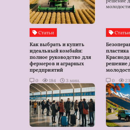
Статьи
Стать
Как выбрать и купить
Безопера
идеальный комбайн:
пластика 
полное руководство для
Краснода
фермеров и аграрных
решение 
предприятий
молодос
0
184
3 мин.
0
2