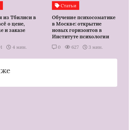
и
Статьи
я из Тбилиси в
Обучение психосоматике
всё о цене,
в Москве: открытие
е и заказе
новых горизонтов в
Институте психологии
01
4 мин.
0
627
3 мин.
иже