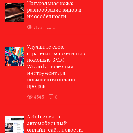
Натуральная кожа:
разнообразие видов и
их особенности
7176
0
Улучшите свою
стратегию маркетинга с
помощью SMM
Wizardy: полезный
инструмент для
повышения онлайн-
продаж
4545
0
Avtatuzova.ru —
автомобильный
онлайн-сайт: новости,