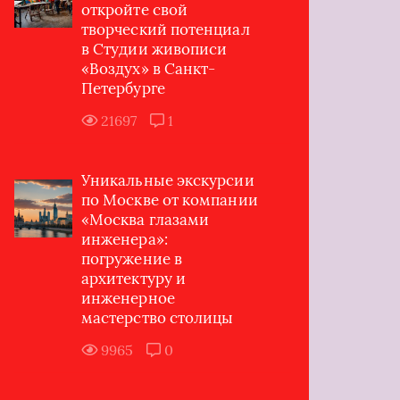
откройте свой
творческий потенциал
в Студии живописи
«Воздух» в Санкт-
Петербурге
21697
1
Уникальные экскурсии
по Москве от компании
«Москва глазами
инженера»:
погружение в
архитектуру и
инженерное
мастерство столицы
9965
0