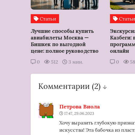
Статьи
Стать
Лучшие способы купить
Экскурси
авиабилеты Москва —
Казбеги: 
Бишкек по выгодной
программ
цене: полное руководство
онлайн
0
512
3 мин.
0
5
Комментарии
(2)
Петрова Виола
17:47, 29.06.2023
Хочу выразить глубокую призна
искусства! Эта бабочка из пла