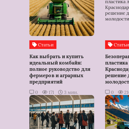
Статьи
Стать
Как выбрать и купить
Безопера
идеальный комбайн:
пластика 
полное руководство для
Краснода
фермеров и аграрных
решение 
предприятий
молодос
0
171
3 мин.
0
2