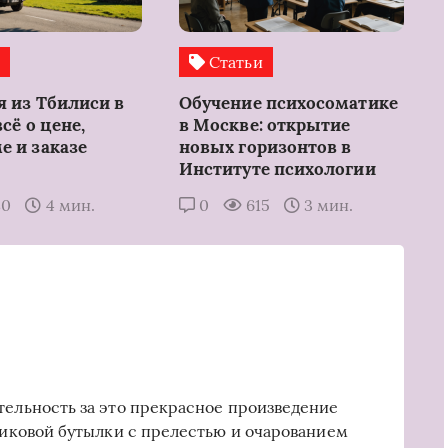
и
Статьи
я из Тбилиси в
Обучение психосоматике
всё о цене,
в Москве: открытие
е и заказе
новых горизонтов в
Институте психологии
80
4 мин.
0
615
3 мин.
тельность за это прекрасное произведение
стиковой бутылки с прелестью и очарованием