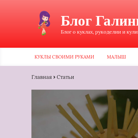
Блог Гали
Блог о куклах, рукоделии и кул
КУКЛЫ СВОИМИ РУКАМИ
МАЛЫШ
Главная
Статьи