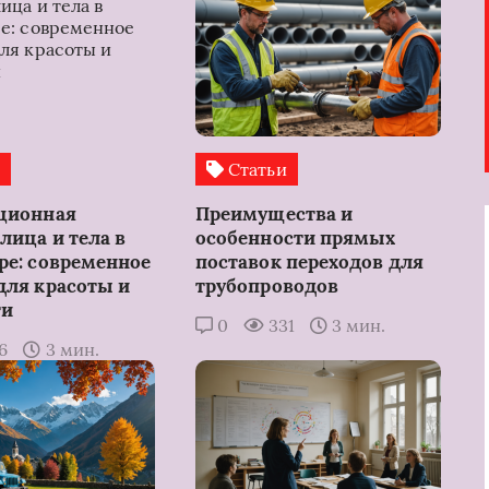
и
Статьи
ционная
Преимущества и
лица и тела в
особенности прямых
ре: современное
поставок переходов для
для красоты и
трубопроводов
ти
0
331
3 мин.
16
3 мин.